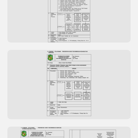
Standar Pelayanan Razia Penertiban
Penyandang Masalah Kesejahteraan Sosial
(PMKS)
Standar Pelayanan Penerbitan Surat Surat
Tanda Terdaftar dan Izin Operasional Yayasan /
Lembaga Kesejahteraan Sosial (LKS)