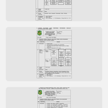
Pengolahan Data Kepuasan Masyarakat Situs
Resmi Dinas Kesehatan Kota Dumai
Standar Pelayanan Surat Pengantar
Pemulangan Orang Terlantar
Previous
Next