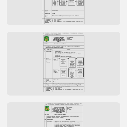
Pengolahan Data Kepuasan Masyarakat Situs
Resmi Dinas Kesehatan Kota Dumai
Standar Pelayanan Surat Pengantar
Pemulangan Orang Terlantar
Previous
Next