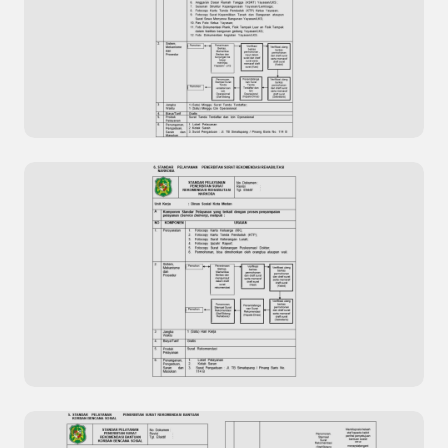
Standar Pelayanan Razia Penertiban
Penyandang Masalah Kesejahteraan Sosial
(PMKS)
Standar Pelayanan Penerbitan Surat Surat
Tanda Terdaftar dan Izin Operasional Yayasan /
Lembaga Kesejahteraan Sosial (LKS)