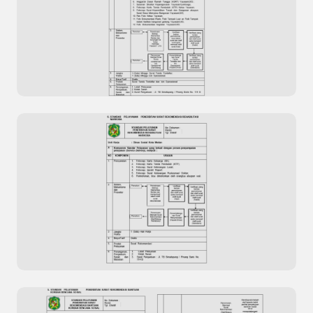
Standar Pelayanan Razia Penertiban
Penyandang Masalah Kesejahteraan Sosial
(PMKS)
Standar Pelayanan Penerbitan Surat Surat
Tanda Terdaftar dan Izin Operasional Yayasan /
Lembaga Kesejahteraan Sosial (LKS)