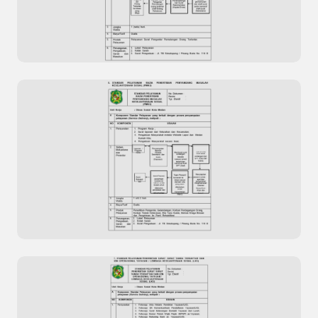
Pengolahan Data Kepuasan Masyarakat Situs
Resmi Dinas Kesehatan Kota Dumai
Standar Pelayanan Surat Pengantar
Pemulangan Orang Terlantar
Previous
Next